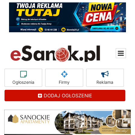
Ogłoszenia
Firmy
Reklama
DODAJ OGŁOSZENIE