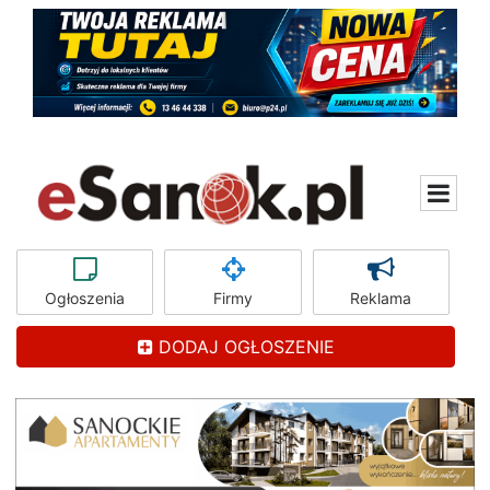
Ogłoszenia
Firmy
Reklama
DODAJ OGŁOSZENIE