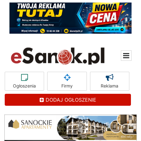
Ogłoszenia
Firmy
Reklama
DODAJ OGŁOSZENIE