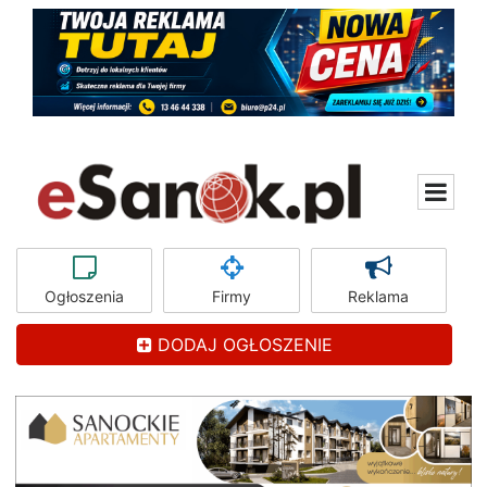
Ogłoszenia
Firmy
Reklama
DODAJ OGŁOSZENIE