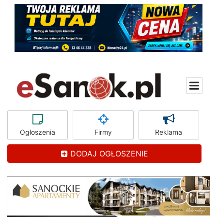
Ogłoszenia
Firmy
Reklama
DODAJ OGŁOSZENIE