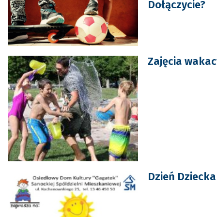
Dołączycie?
Zajęcia waka
Dzień Dzieck