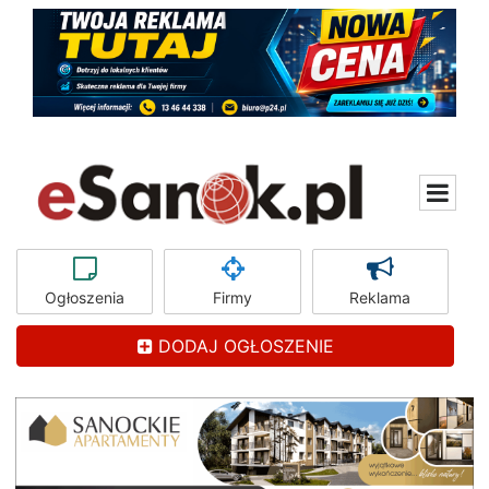
Ogłoszenia
Firmy
Reklama
DODAJ OGŁOSZENIE