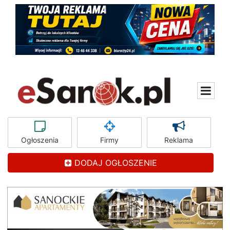
Ogłoszenia
Firmy
Reklama
DODAJ OGŁOSZENIE