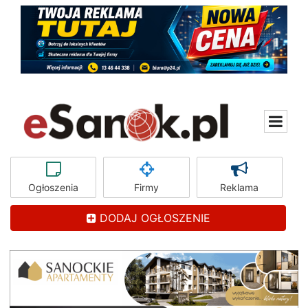
Ogłoszenia
Firmy
Reklama
DODAJ OGŁOSZENIE