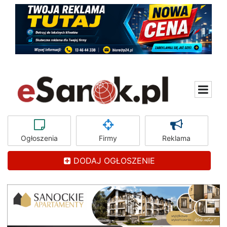
Ogłoszenia
Firmy
Reklama
DODAJ OGŁOSZENIE