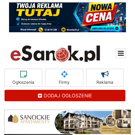
Ogłoszenia
Firmy
Reklama
DODAJ OGŁOSZENIE