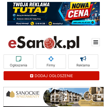
Ogłoszenia
Firmy
Reklama
DODAJ OGŁOSZENIE