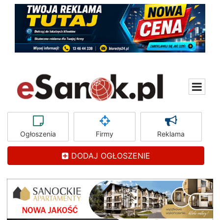
Ogłoszenia
Firmy
Reklama
DODAJ OGŁOSZENIE