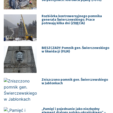
Rozbiórka kontrowersyjnego pomnika
generała Świerczewskiego. Prace
potrwają kilka dni (ZDJĘCIA)
BIESZCZADY: Pomnik gen. Świerczewskiego
w likwidacji (FILM)
Zniszczono pomnik gen. Świerczewskiego
w Jabłonkach
„Pamięć i pojednanie jako niezbędny
element dialogu polsko-ukraińskiego” –