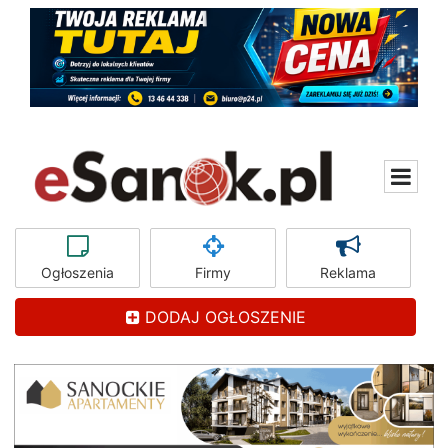
Ogłoszenia
Firmy
Reklama
DODAJ OGŁOSZENIE