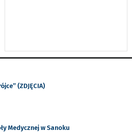
rójce” (ZDJĘCIA)
oły Medycznej w Sanoku