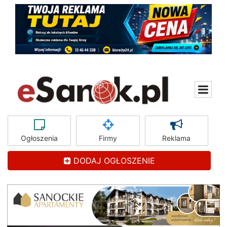
Ogłoszenia
Firmy
Reklama
DODAJ OGŁOSZENIE