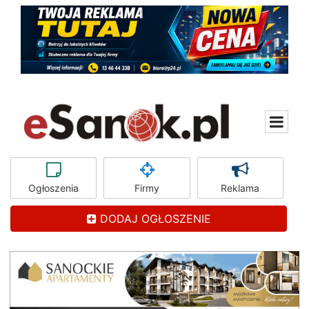
Ogłoszenia
Firmy
Reklama
DODAJ OGŁOSZENIE