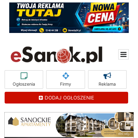
Ogłoszenia
Firmy
Reklama
DODAJ OGŁOSZENIE