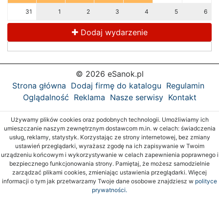
31
1
2
3
4
5
6
Dodaj wydarzenie
© 2026 eSanok.pl
Strona główna
Dodaj firmę do katalogu
Regulamin
Oglądalność
Reklama
Nasze serwisy
Kontakt
Używamy plików cookies oraz podobnych technologii. Umożliwiamy ich
umieszczanie naszym zewnętrznym dostawcom m.in. w celach: świadczenia
usług, reklamy, statystyk. Korzystając ze strony internetowej, bez zmiany
ustawień przeglądarki, wyrażasz zgodę na ich zapisywanie w Twoim
urządzeniu końcowym i wykorzystywanie w celach zapewnienia poprawnego i
bezpiecznego funkcjonowania strony. Pamiętaj, że możesz samodzielnie
zarządzać plikami cookies, zmieniając ustawienia przeglądarki. Więcej
informacji o tym jak przetwarzamy Twoje dane osobowe znajdziesz w
polityce
prywatności.