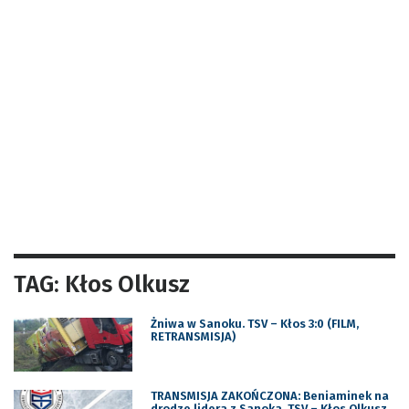
TAG: Kłos Olkusz
Żniwa w Sanoku. TSV – Kłos 3:0 (FILM,
RETRANSMISJA)
TRANSMISJA ZAKOŃCZONA: Beniaminek na
drodze lidera z Sanoka. TSV – Kłos Olkusz