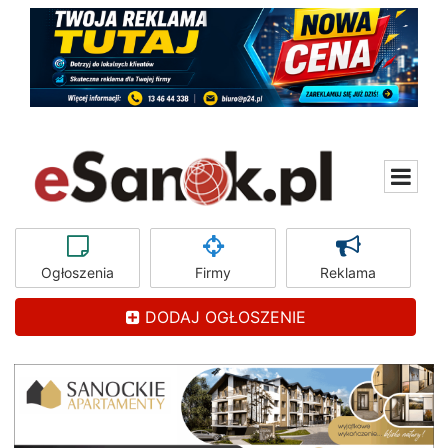
Ogłoszenia
Firmy
Reklama
DODAJ OGŁOSZENIE