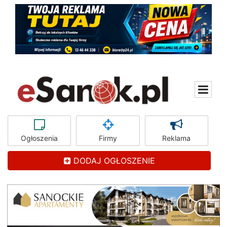
Ogłoszenia
Firmy
Reklama
DODAJ OGŁOSZENIE