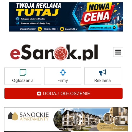
Ogłoszenia
Firmy
Reklama
DODAJ OGŁOSZENIE