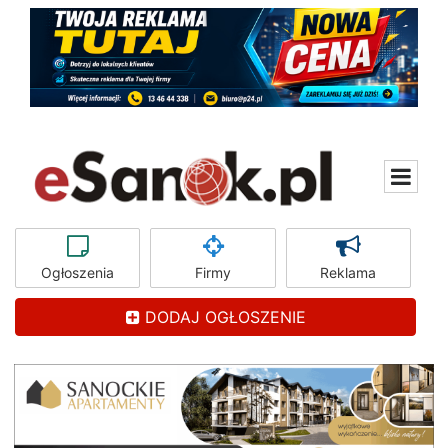
Ogłoszenia
Firmy
Reklama
DODAJ OGŁOSZENIE