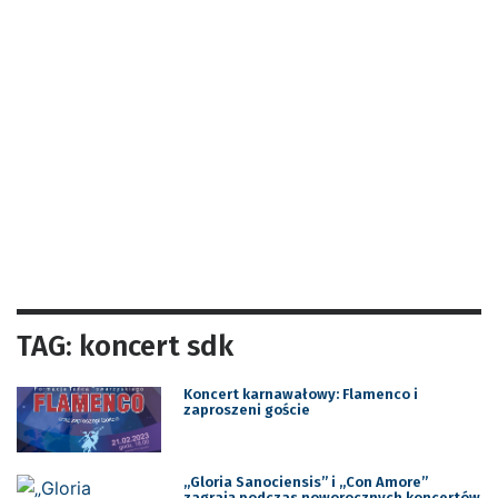
TAG: koncert sdk
Koncert karnawałowy: Flamenco i
zaproszeni goście
„Gloria Sanociensis” i „Con Amore”
zagrają podczas noworocznych koncertów