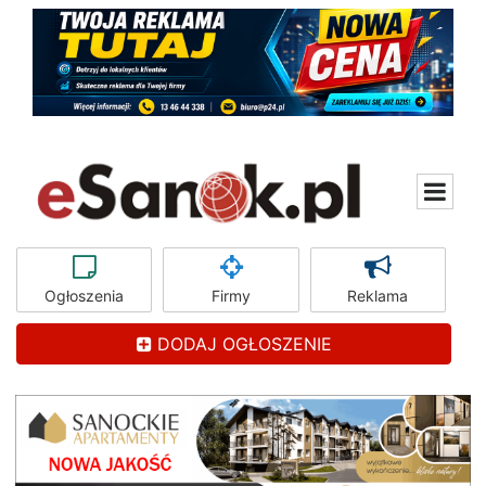
Ogłoszenia
Firmy
Reklama
DODAJ OGŁOSZENIE