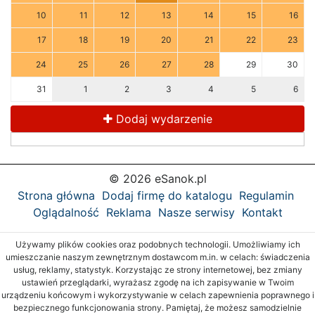
10
11
12
13
14
15
16
17
18
19
20
21
22
23
24
25
26
27
28
29
30
31
1
2
3
4
5
6
Dodaj wydarzenie
© 2026 eSanok.pl
Strona główna
Dodaj firmę do katalogu
Regulamin
Oglądalność
Reklama
Nasze serwisy
Kontakt
Używamy plików cookies oraz podobnych technologii. Umożliwiamy ich
umieszczanie naszym zewnętrznym dostawcom m.in. w celach: świadczenia
usług, reklamy, statystyk. Korzystając ze strony internetowej, bez zmiany
ustawień przeglądarki, wyrażasz zgodę na ich zapisywanie w Twoim
urządzeniu końcowym i wykorzystywanie w celach zapewnienia poprawnego i
bezpiecznego funkcjonowania strony. Pamiętaj, że możesz samodzielnie