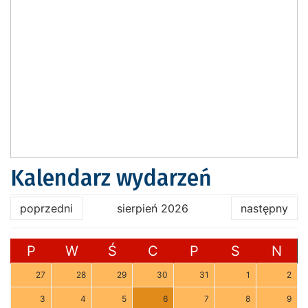
Kalendarz wydarzeń
poprzedni
sierpień 2026
następny
P
W
Ś
C
P
S
N
27
28
29
30
31
1
2
3
4
5
6
7
8
9