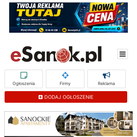
Ogłoszenia
Firmy
Reklama
DODAJ OGŁOSZENIE