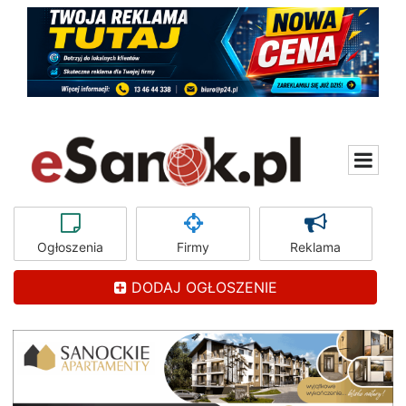
Ogłoszenia
Firmy
Reklama
DODAJ OGŁOSZENIE