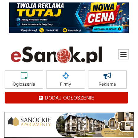
Ogłoszenia
Firmy
Reklama
DODAJ OGŁOSZENIE