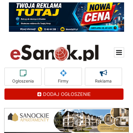
Ogłoszenia
Firmy
Reklama
DODAJ OGŁOSZENIE