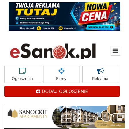
Ogłoszenia
Firmy
Reklama
DODAJ OGŁOSZENIE