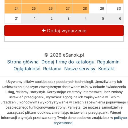
24
25
26
27
28
29
30
31
1
2
3
4
5
6
Dodaj wydarzenie
© 2026 eSanok.pl
Strona główna
Dodaj firmę do katalogu
Regulamin
Oglądalność
Reklama
Nasze serwisy
Kontakt
Używamy plików cookies oraz podobnych technologii. Umożliwiamy ich
umieszczanie naszym zewnętrznym dostawcom m.in. w celach: świadczenia
usług, reklamy, statystyk. Korzystając ze strony internetowej, bez zmiany
ustawień przeglądarki, wyrażasz zgodę na ich zapisywanie w Twoim
urządzeniu końcowym i wykorzystywanie w celach zapewnienia poprawnego i
bezpiecznego funkcjonowania strony. Pamiętaj, że możesz samodzielnie
zarządzać plikami cookies, zmieniając ustawienia przeglądarki. Więcej
informacji o tym jak przetwarzamy Twoje dane osobowe znajdziesz w
polityce
prywatności.