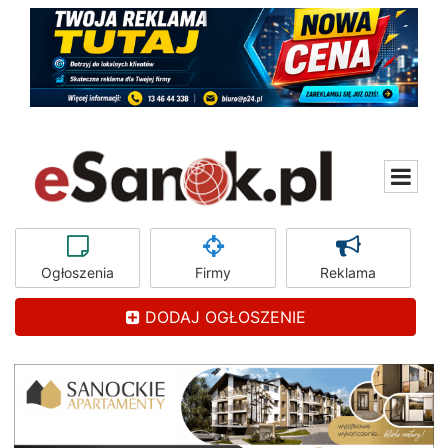
Ogłoszenia
Firmy
Reklama
DODAJ OGŁOSZENIE