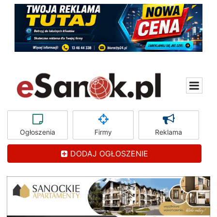
Ogłoszenia
Firmy
Reklama
DODAJ OGŁOSZENIE