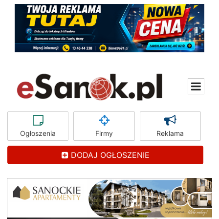
Ogłoszenia
Firmy
Reklama
DODAJ OGŁOSZENIE