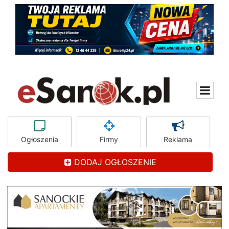
Ogłoszenia
Firmy
Reklama
DODAJ OGŁOSZENIE