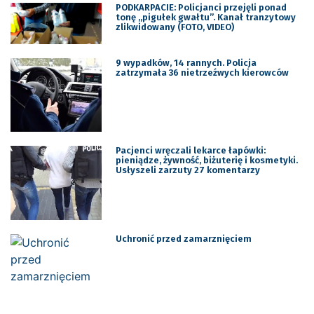
PODKARPACIE: Policjanci przejęli ponad
tonę „pigułek gwałtu”. Kanał tranzytowy
zlikwidowany (FOTO, VIDEO)
9 wypadków, 14 rannych. Policja
zatrzymała 36 nietrzeźwych kierowców
Pacjenci wręczali lekarce łapówki:
pieniądze, żywność, biżuterię i kosmetyki.
Usłyszeli zarzuty 27 komentarzy
Uchronić przed zamarznięciem