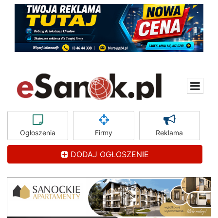
Ogłoszenia
Firmy
Reklama
DODAJ OGŁOSZENIE