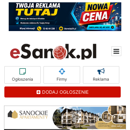
Ogłoszenia
Firmy
Reklama
DODAJ OGŁOSZENIE