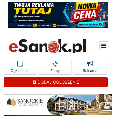
Ogłoszenia
Firmy
Reklama
DODAJ OGŁOSZENIE