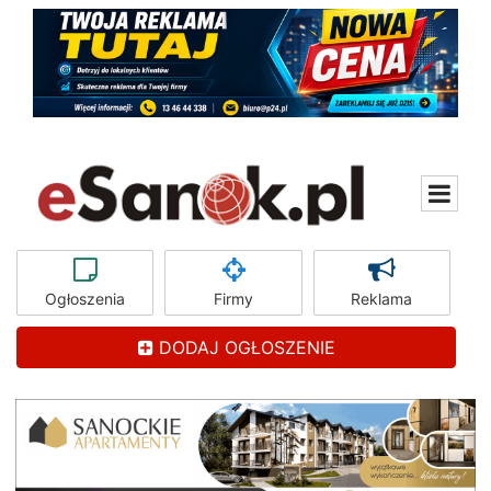
Ogłoszenia
Firmy
Reklama
DODAJ OGŁOSZENIE