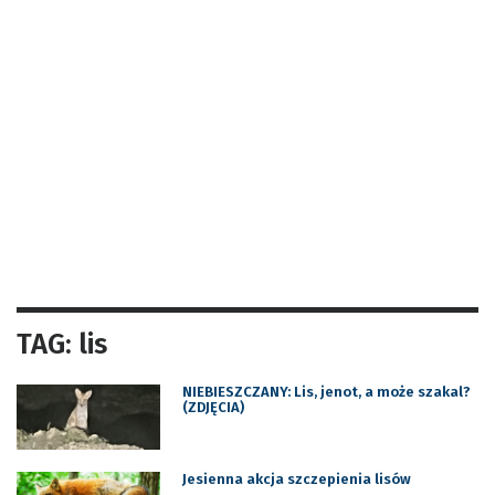
TAG: lis
NIEBIESZCZANY: Lis, jenot, a może szakal?
(ZDJĘCIA)
Jesienna akcja szczepienia lisów