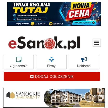
Ogłoszenia
Firmy
Reklama
DODAJ OGŁOSZENIE