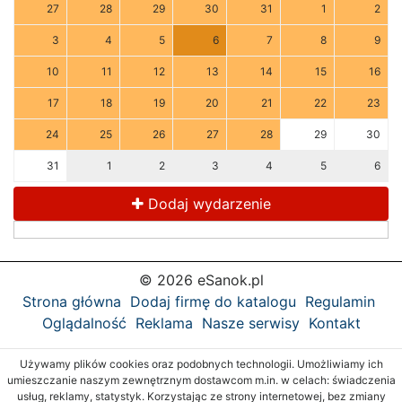
27
28
29
30
31
1
2
3
4
5
6
7
8
9
10
11
12
13
14
15
16
17
18
19
20
21
22
23
24
25
26
27
28
29
30
31
1
2
3
4
5
6
Dodaj wydarzenie
© 2026 eSanok.pl
Strona główna
Dodaj firmę do katalogu
Regulamin
Oglądalność
Reklama
Nasze serwisy
Kontakt
Używamy plików cookies oraz podobnych technologii. Umożliwiamy ich
umieszczanie naszym zewnętrznym dostawcom m.in. w celach: świadczenia
usług, reklamy, statystyk. Korzystając ze strony internetowej, bez zmiany