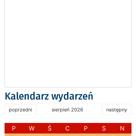
Kalendarz wydarzeń
poprzedni
sierpień 2026
następny
P
W
Ś
C
P
S
N