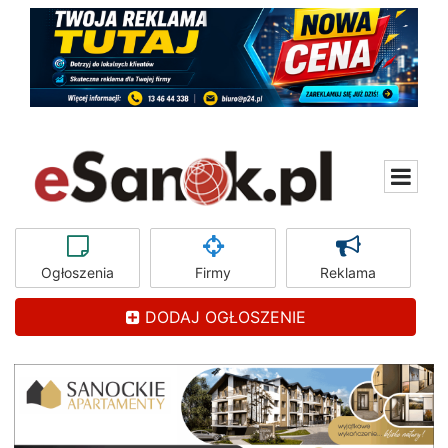
Ogłoszenia
Firmy
Reklama
DODAJ OGŁOSZENIE