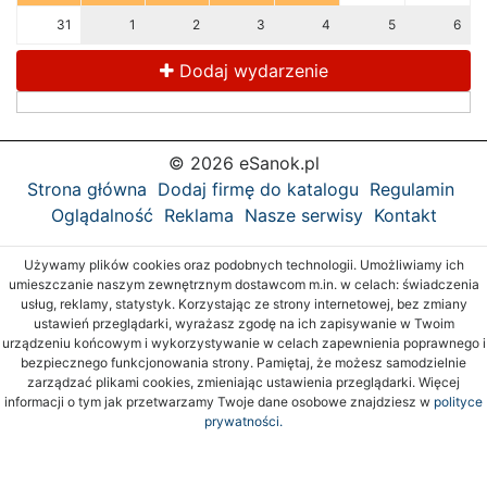
31
1
2
3
4
5
6
Dodaj wydarzenie
© 2026 eSanok.pl
Strona główna
Dodaj firmę do katalogu
Regulamin
Oglądalność
Reklama
Nasze serwisy
Kontakt
Używamy plików cookies oraz podobnych technologii. Umożliwiamy ich
umieszczanie naszym zewnętrznym dostawcom m.in. w celach: świadczenia
usług, reklamy, statystyk. Korzystając ze strony internetowej, bez zmiany
ustawień przeglądarki, wyrażasz zgodę na ich zapisywanie w Twoim
urządzeniu końcowym i wykorzystywanie w celach zapewnienia poprawnego i
bezpiecznego funkcjonowania strony. Pamiętaj, że możesz samodzielnie
zarządzać plikami cookies, zmieniając ustawienia przeglądarki. Więcej
informacji o tym jak przetwarzamy Twoje dane osobowe znajdziesz w
polityce
prywatności.