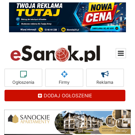
Ogłoszenia
Firmy
Reklama
DODAJ OGŁOSZENIE