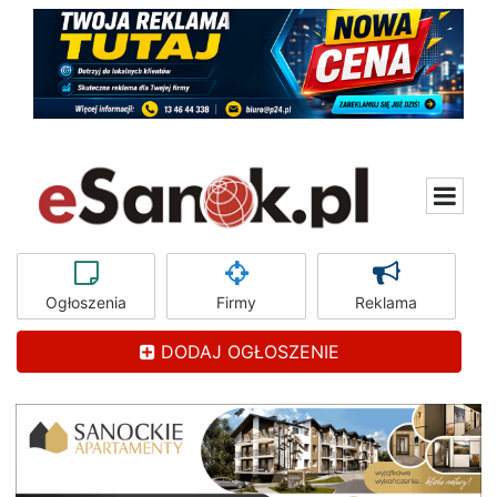
Ogłoszenia
Firmy
Reklama
DODAJ OGŁOSZENIE