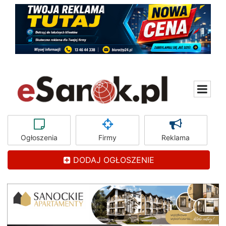
Ogłoszenia
Firmy
Reklama
DODAJ OGŁOSZENIE