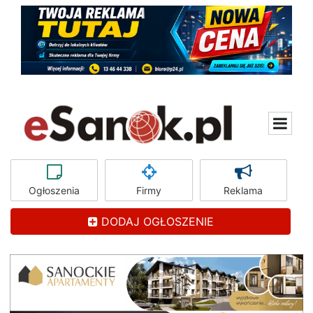
Ogłoszenia
Firmy
Reklama
DODAJ OGŁOSZENIE