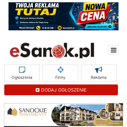
Ogłoszenia
Firmy
Reklama
DODAJ OGŁOSZENIE