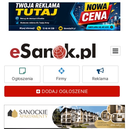
Ogłoszenia
Firmy
Reklama
DODAJ OGŁOSZENIE