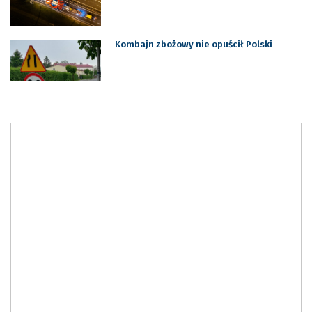
Kombajn zbożowy nie opuścił Polski