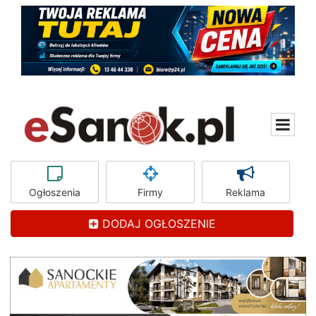
Ogłoszenia
Firmy
Reklama
DODAJ OGŁOSZENIE