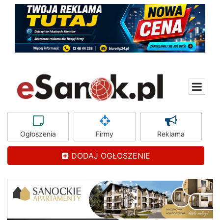
Ogłoszenia
Firmy
Reklama
DODAJ OGŁOSZENIE