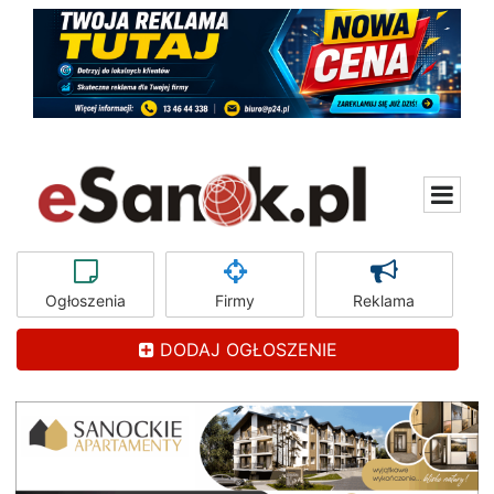
Ogłoszenia
Firmy
Reklama
DODAJ OGŁOSZENIE