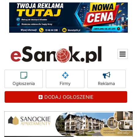
Ogłoszenia
Firmy
Reklama
DODAJ OGŁOSZENIE