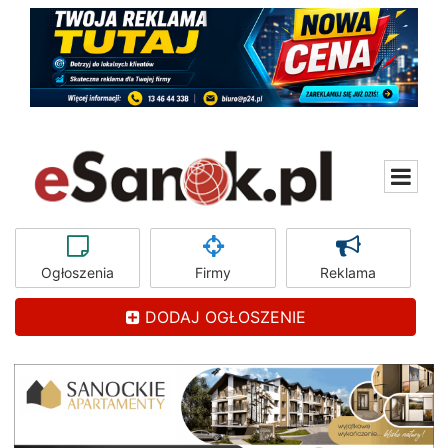
Ogłoszenia
Firmy
Reklama
DODAJ OGŁOSZENIE